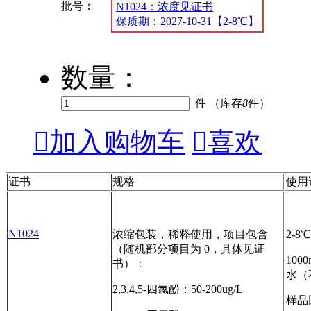
批号：
N1024：浓度见证书
保质期：2027-10-31【2-8℃】
数量：
件 （库存
8
件）

加入购物车

喜欢
证书
规格
使用
N1024
浓缩包装，稀释使用，项目包含
2-8
（随机部分项目为 0，具体见证
100
书）：
水（
2,3,4,5-四氯酚：50-200ug/L
样品