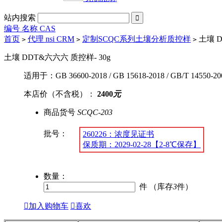
站内搜索

编号 名称 CAS
首页
代理 nsi CRM
定制SCQC系列土壤分析质控样
土壤 D
>
>
>
土壤 DDT&六六六 质控样- 30g
适用于：GB 36600-2018 / GB 15618-2018 / GB/T 14550-20
本店价（不含税）：
2400
元
商品货号
SCQC-203
批号：
260226：浓度见证书
保质期：2029-02-28【2-8℃保存】
数量：
件 （库存
3
件）

加入购物车

喜欢