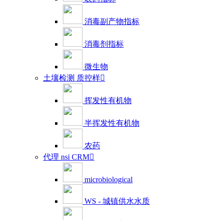
消毒副产物指标
消毒剂指标
微生物
土壤检测 质控样

挥发性有机物
半挥发性有机物
农药
代理 nsi CRM

microbiological
WS - 城镇供水水质