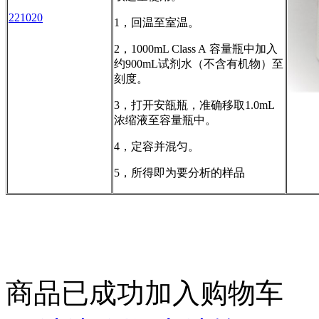
221020
1
，回温至室温。
2
，
1000mL Class A
容量瓶中加入
约
900mL
试剂水（不含有机物）至
刻度。
3
，打开安瓿瓶，准确移取
1.0mL
浓缩液至容量瓶中。
4
，定容并混匀。
5
，所得即为要分析的样品
商品已成功加入购物车