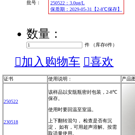
批号：
250522：3.0ug/L
保质期：2029-05-31【2-8℃保存】
数量：
件 （库存
6
件）

加入购物车

喜欢
证书
使用说明：
产品
该样品以安瓿瓶密封包装，
2-8℃
保存。
250522
使用时要回温至室温。
上下翻转混匀， 检查是否有沉
230518
淀， 如有，可用超声溶解。按需
取适量使用。